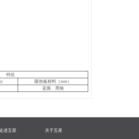
特征
)
吸热板材料（mm）
蓝膜、黑铬
走进五星
关于五星