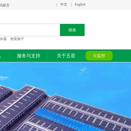
|
中文
|
English
二维码留言
搜索
水器 热泵烘干
讯
服务与支持
关于五星
云监控