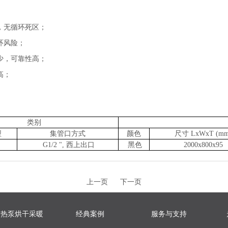
，无循环死区；
环风险；
少，可靠性高；
高；
类别
型
集管口方式
颜色
尺寸 LxWxT (mm
G1/2 ", 西上出口
黑色
2000x800x95
上一页
下一页
热泵烘干采暖
经典案例
服务与支持