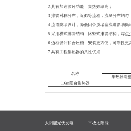
2.具有加速循环功能，集热效率高；
3.排管对称分布，近似等流程，流量分布均匀
4.流道防堵设计，降低因杂质堵塞流道影响循
5.采用横式排管结构，比竖式排管结构，焊点
6.边框设计扣合压槽，安装更方便，可靠性更
7.具有工程集热器的共性优点
名称
集热器造
1.6m阳台集热器
太阳能光伏发电
平板太阳能