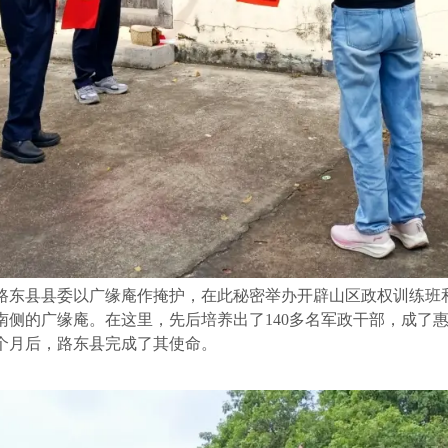
的路东县县委以广缘庵作掩护，在此秘密举办开辟山区政权训练班
南侧的广缘庵。在这里，先后培养出了140多名军政干部，成了
个月后，路东县完成了其使命。