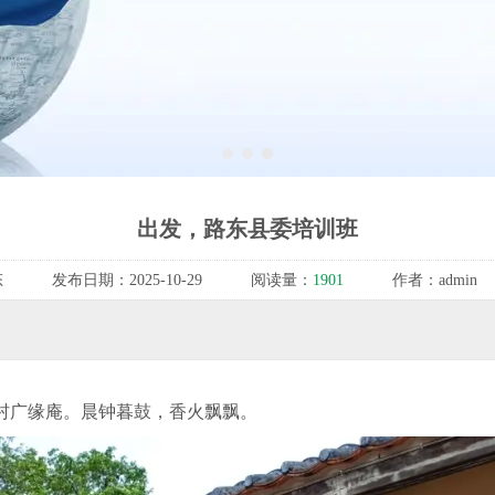
1
2
3
出发，路东县委培训班
态
发布日期：
2025-10-29
阅读量：
1901
作者：
admin
广缘庵。晨钟暮鼓，香火飘飘。